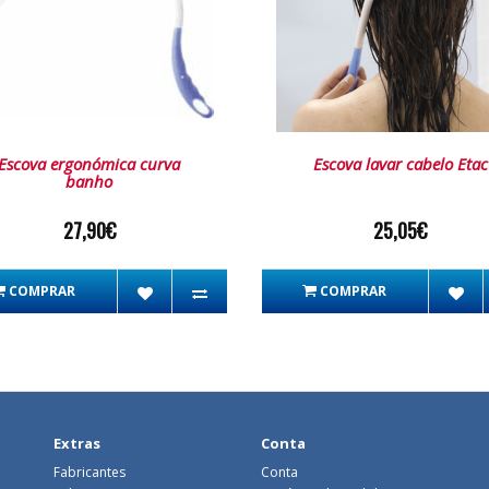
Escova ergonómica curva
Escova lavar cabelo Etac
banho
27,90€
25,05€
COMPRAR
COMPRAR
Extras
Conta
Fabricantes
Conta