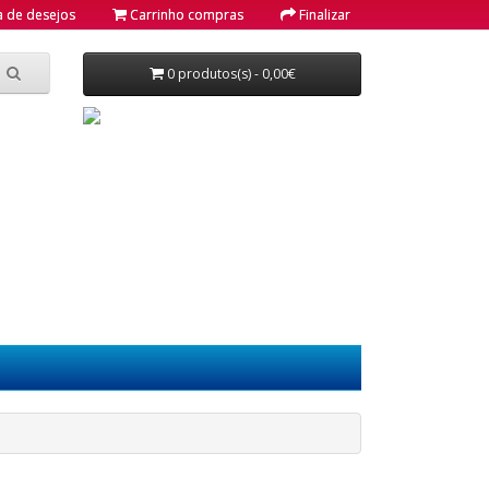
a de desejos
Carrinho compras
Finalizar
0 produtos(s) - 0,00€