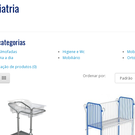
iatria
categorias
Almofadas
Higiene e Wc
Mobi
ia a dia
Mobiliário
Ort
ção de produtos (0)
Ordenar por: