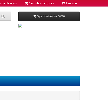
a de desejos
Carrinho compras
Finalizar
0 produtos(s) - 0,00€