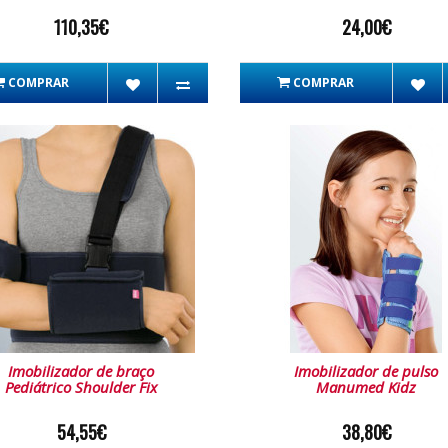
110,35€
24,00€
COMPRAR
COMPRAR
Imobilizador de braço
Imobilizador de pulso
Pediátrico Shoulder Fix
Manumed Kidz
54,55€
38,80€