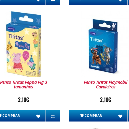
Penso Tiritas Peppa Pig 3
Penso Tiritas Playmobil
tamanhos
Cavaleiros
2,10€
2,10€
COMPRAR
COMPRAR