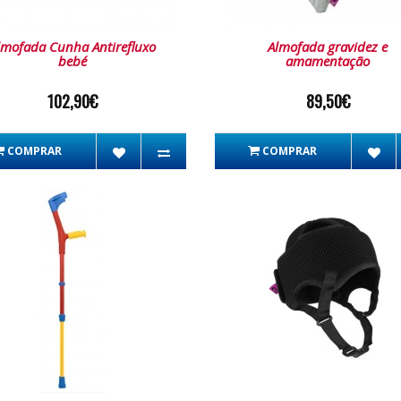
lmofada Cunha Antirefluxo
Almofada gravidez e
bebé
amamentação
102,90€
89,50€
COMPRAR
COMPRAR