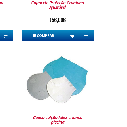
na
Capacete Proteção Craniana
Ajustável
156,00€
COMPRAR
z
Cueca calção latex criança
piscina