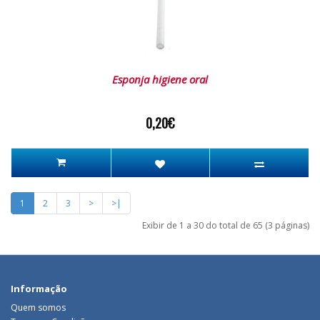
Esponja higiene oral
0,20€
1
2
3
>
>|
Exibir de 1 a 30 do total de 65 (3 páginas)
Informação
Quem somos