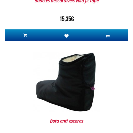
Babetes descartáveis vala fit tape
15,35€
Bota anti escaras