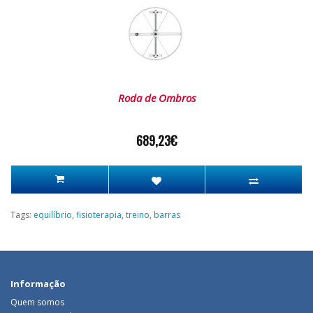
Roda de Ombros
689,23€
Tags:
equilíbrio
,
fisioterapia
,
treino
,
barras
Informação
Quem somos