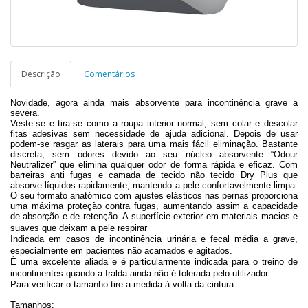
Descrição
Comentários
Novidade, agora ainda mais absorvente para incontinência grave a
severa.
Veste-se e tira-se como a roupa interior normal, sem colar e descolar
fitas adesivas sem necessidade de ajuda adicional. Depois de usar
podem-se rasgar as laterais para uma mais fácil eliminação. Bastante
discreta, sem odores devido ao seu núcleo absorvente “Odour
Neutralizer” que elimina qualquer odor de forma rápida e eficaz. Com
barreiras anti fugas e camada de tecido não tecido Dry Plus que
absorve líquidos rapidamente, mantendo a pele confortavelmente limpa.
O seu formato anatómico com ajustes elásticos nas pernas proporciona
uma máxima proteção contra fugas, aumentando assim a capacidade
de absorção e de retenção. A superfície exterior em materiais macios e
suaves que deixam a pele respirar
Indicada em casos de incontinência urinária e fecal média a grave,
especialmente em pacientes não acamados e agitados.
É uma excelente aliada e é particularmente indicada para o treino de
incontinentes quando a fralda ainda não é tolerada pelo utilizador.
Para verificar o tamanho tire a medida à volta da cintura.
Tamanhos: