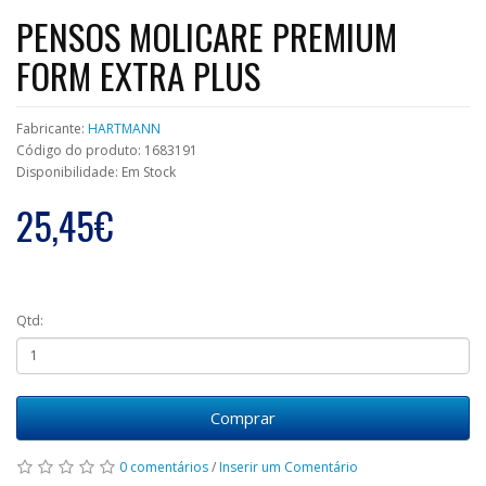
PENSOS MOLICARE PREMIUM
FORM EXTRA PLUS
Fabricante:
HARTMANN
Código do produto: 1683191
Disponibilidade: Em Stock
25,45€
Qtd:
Comprar
0 comentários
/
Inserir um Comentário