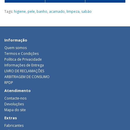
Tags:
higiene
,
pele
,
banho
,
acamado
,
limpeza
,
sabão
Informação
Quem somos
Termos e Condições
Política de Privacidade
Informações de Entrega
LIVRO DE RECLAMAÇÕES
ARBITRAGEM DE CONSUMO
RPDP
Atendimento
Contacte-nos
Devoluções
Mapa do site
Extras
Fabricantes