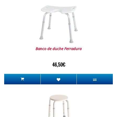
Banco de duche Ferradura
46,50€