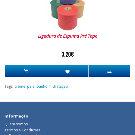
Ligadura de Espuma Pré Tape
3,20€
Tags:
creme
,
pele
,
banho
,
hidratação
Informação
Quem somos
Termos e Condições